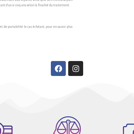
nt d’un à cinq ans selon la finalité du traitement.
 et de portabilité le cas échéant, pour en savoir plus