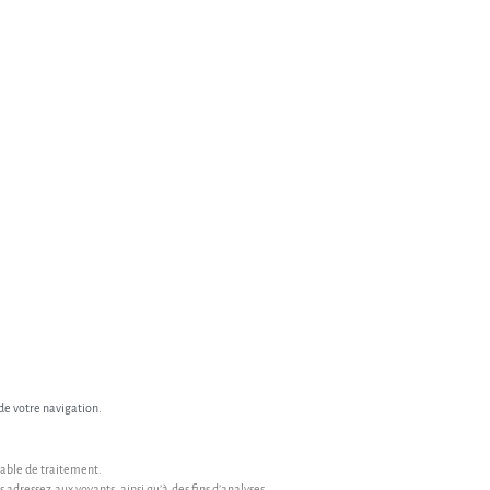
de votre navigation.
able de traitement.
 adressez aux voyants, ainsi qu’à des fins d’analyses