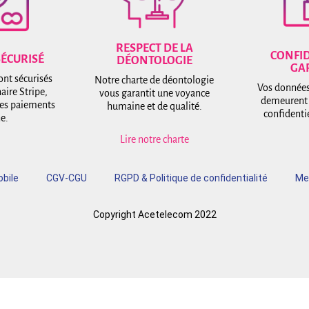
RESPECT DE LA
CONFID
SÉCURISÉ
DÉONTOLOGIE
GA
ont sécurisés
Notre charte de déontologie
Vos données
aire Stripe,
vous garantit une voyance
demeurent
des paiements
humaine et de qualité.
confidentie
ne.
Lire notre charte
obile
CGV-CGU
RGPD & Politique de confidentialité
Me
Copyright Acetelecom 2022