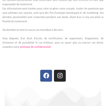
responsable de traitement.
Ces informations sont traitées pour créer et gérer votre compte, traiter les questions que
vous adressez aux voyants, ainsi qu’à des fins d’analyses statistiques et de marketing. Vos
données personnelles sont conservées pendant une durée allant d’un à cinq ans selon la
finalité du traitement.
Vos données ne sont en aucun cas revendues à des tiers.
Vous disposez d’un droit d’accès, de rectification, de suppression, d’opposition, de
limitation et de portabilité le cas échéant, pour en savoir plus ou exercer ces droits,
consultez notre
politique de confidentialité